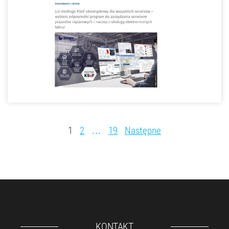
1
2
…
19
Następne
KONTAKT